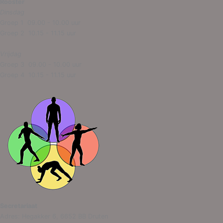
Rooster
Dinsdag
Groep 1 09.00 - 10.00 uur
Groep 2 10.15 - 11.15 uur
Vrijdag
Groep 3 09.00 - 10.00 uur
Groep 4 10.15 - 11.15 uur
Secretariaat
Adres: Hegakker 6, 6652 BB Druten