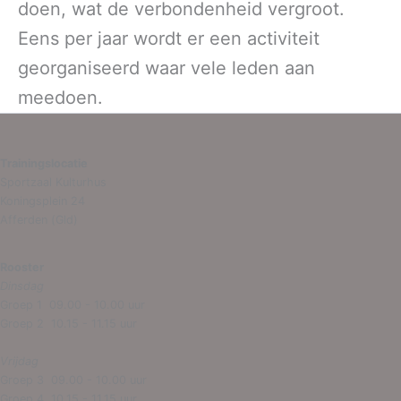
doen, wat de verbondenheid vergroot.
Eens per jaar wordt er een activiteit
georganiseerd waar vele leden aan
meedoen.
Trainingslocatie
Sportzaal Kulturhus
Koningsplein 24
Afferden (Gld)
Rooster
Dinsdag
Groep 1 09.00 - 10.00 uur
Groep 2 10.15 - 11.15 uur
Vrijdag
Groep 3 09.00 - 10.00 uur
Groep 4 10.15 - 11.15 uur